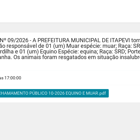
9/2026 - A PREFEITURA MUNICIPAL DE ITAPEVI torna p
 responsável de 01 (um) Muar espécie: muar; Raça: SRD
dilha e 01 (um) Equino Espécie: equina; Raça: SRD; Port
nha. Os animais foram resgatados em situação insalubre
s 17:00:00
 CHAMAMENTO PÚBLICO 10-2026 EQUINO E MUAR.pdf